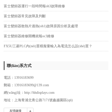
富士變頻器運行一段時間報oh3故障維修
富士變頻器常見故障及判斷
富士變頻器散熱片過熱(oh1)故障原因分析及處理
富士變頻器維修開機就報oc3維修
FX5U三菱PLC內(nèi)置模擬量輸入為電流怎么設(shè)置？
聯(lián)系方式
電話：13916183699
郵箱：13916183699@139.com
網(wǎng)址：http://hhdisplays.com
地址：上海青浦北青公路7171號鑫越園區(qū)
友情鏈接
友情鏈接