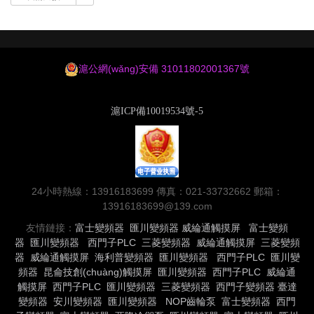
滬公網(wǎng)安備 31011802001367號
滬ICP備10019534號-5
24小時熱線：13916183699 傳真：021-33732662 郵箱：
13916183699@139.com
友情鏈接：
富士變頻器
匯川變頻器
威綸通觸摸屏
富士變頻
器
匯川變頻器
西門子PLC
三菱變頻器
威綸通觸摸屏
三菱變頻
器
威綸通觸摸屏
海利普變頻器
匯川變頻器
西門子PLC
匯川變
頻器
昆侖技創(chuàng)觸摸屏
匯川變頻器
西門子PLC
威綸通
觸摸屏
西門子PLC
匯川變頻器
三菱變頻器
西門子變頻器
臺達
變頻器
安川變頻器
匯川變頻器
NOP齒輪泵
富士變頻器
西門