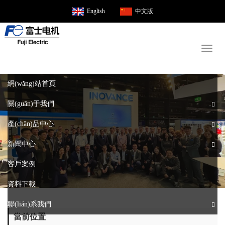
English
中文版
Toggl
naviga
網(wǎng)站首頁
關(guān)于我們
產(chǎn)品中心
新聞中心
客戶案例
資料下載
聯(lián)系我們
當前位置