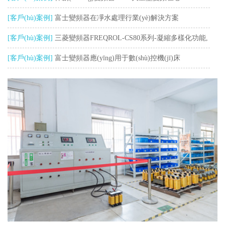
yè)P(yáng)機(jī)上的應(yīng)用
[客戶(hù)案例]
富士變頻器在凈水處理行業(yè)解決方案
[客戶(hù)案例]
三菱變頻器FREQROL-CS80系列-凝縮多樣化功能,
小型智能變頻器
[客戶(hù)案例]
富士變頻器應(yīng)用于數(shù)控機(jī)床