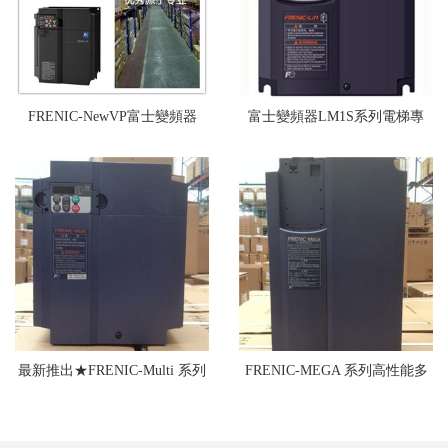
FRENIC-NewVP富士變頻器
富士變頻器LM1S系列電梯專
(zhuān)用變頻器
最新推出★FRENIC-Multi 系列
FRENIC-MEGA 系列高性能多
E1S系列富士變頻器
功能型富士變頻器