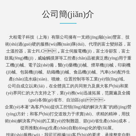
公司簡(jiǎn)介
大柏電子科技（上海）有限公司擁有一支經(jīng)驗(yàn)豐富、技
術(shù)過(guò)硬的服務(wù)團(tuán)隊(duì)。代理的富士變頻器，富
士溫控器，富士PLC，富士伺服電機(jī)，富士冷卻泵，富士
鼓風(fēng)機(jī)，威綸觸摸屏等工控產(chǎn)品被廣泛應(yīng)用于重
工機(jī)械、電子設(shè)備，醫(yī)藥機(jī)械、煙草機(jī)械，印刷機
(jī)械、包裝機(jī)械、紡織機(jī)械、食品機(jī)械、汽車(chē)配件生
產(chǎn)流水線(xiàn)、噴繪、位置控制等等工業(yè)領(lǐng)域。
公司自成立以來(lái)，在全體員工的共同努力及廣大客戶(hù)和業
(yè)界同仁的大力支持之下，業(yè)務(wù)迅速拓展，范圍遍及全國
(guó)各個(gè)省市、自治區(qū)。
企業(yè)本著“為客戶(hù)提供工控領(lǐng)域的解決方案”的經(jīng)營
(yíng)方針；和客戶(hù)打交道致力于求實(shí)、求精的精神，用技
術(shù)解決客戶(hù)的工業(yè)控制難題、節(jié)省生產(chǎn)成本，
從而推動(dòng)生產(chǎn)自動(dòng)化的發(fā)展。
技術(shù)服務(wù)：我司可根據(jù)客戶(hù)的要求，承接整套自動