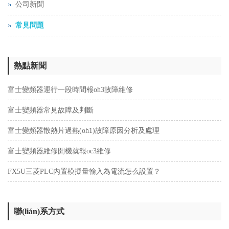
公司新聞
常見問題
熱點新聞
富士變頻器運行一段時間報oh3故障維修
富士變頻器常見故障及判斷
富士變頻器散熱片過熱(oh1)故障原因分析及處理
富士變頻器維修開機就報oc3維修
FX5U三菱PLC內置模擬量輸入為電流怎么設置？
聯(lián)系方式