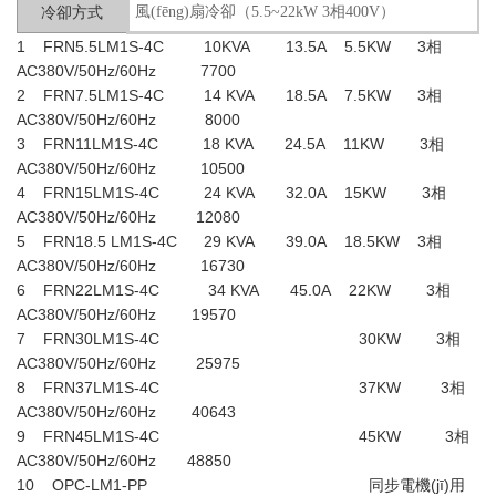
風(fēng)扇冷卻（5.5~22kW 3相400V）
冷卻方式
1 FRN5.5LM1S-4C 10KVA 13.5A 5.5KW 3相
AC380V/50Hz/60Hz 7700
2 FRN7.5LM1S-4C 14 KVA 18.5A 7.5KW 3相
AC380V/50Hz/60Hz 8000
3 FRN11LM1S-4C 18 KVA 24.5A 11KW 3相
AC380V/50Hz/60Hz 10500
4 FRN15LM1S-4C 24 KVA 32.0A 15KW 3相
AC380V/50Hz/60Hz 12080
5 FRN18.5 LM1S-4C 29 KVA 39.0A 18.5KW 3相
AC380V/50Hz/60Hz 16730
6 FRN22LM1S-4C 34 KVA 45.0A 22KW 3相
AC380V/50Hz/60Hz 19570
7 FRN30LM1S-4C 30KW 3相
AC380V/50Hz/60Hz 25975
8 FRN37LM1S-4C 37KW 3相
AC380V/50Hz/60Hz 40643
9 FRN45LM1S-4C 45KW 3相
AC380V/50Hz/60Hz 48850
10 OPC-LM1-PP 同步
電機(jī)
用