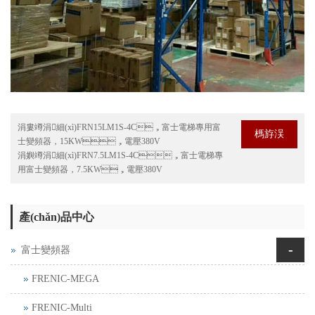
涓婁竴涓細(xì)
FRN15LM1S-4C，富士電梯專用富
榪斿洖
士變頻器，15KW，電壓380V
涓嬩竴涓細(xì)
FRN7.5LM1S-4C，富士電梯專
用富士變頻器，7.5KW，電壓380V
產(chǎn)品中心
-
富士變頻器
FRENIC-MEGA
FRENIC-Multi