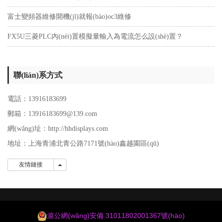
富士變頻器維修開機(jī)就報(bào)oc3維修
FX5U三菱PLC內(nèi)置模擬量輸入為電流怎么設(shè)置？
聯(lián)系方式
電話：13916183699
郵箱：13916183699@139.com
網(wǎng)址：http://hhdisplays.com
地址：上海青浦北青公路7171號(hào)鑫越園區(qū)
友情鏈接
友情鏈接
滬公網(wǎng)安備 31011802001367號(hào)