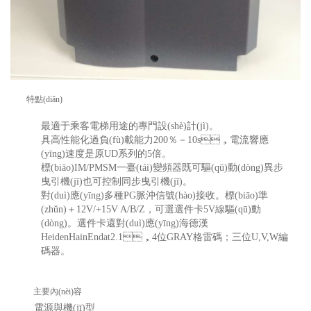
特點(diǎn)
最適于乘客電梯用途的專門設(shè)計(jì)。
具高性能化過負(fù)載能力200％－10s，電流響應
(yīng)速度是原UD系列的5倍。
標(biāo)IM/PMSM一臺(tái)變頻器既可驅(qū)動(dòng)異步
曳引機(jī)也可控制同步曳引機(jī)。
對(duì)應(yīng)多種PG脈沖信號(hào)接收。標(biāo)準
(zhǔn)＋12V/+15V A/B/Z，可選選件卡5V線驅(qū)動
(dòng)。選件卡還對(duì)應(yīng)海德漢
HeidenHainEndat2.1，4位GRAY格雷碼；三位U,V,W編
碼器。
主要內(nèi)容
電源與機(jī)型