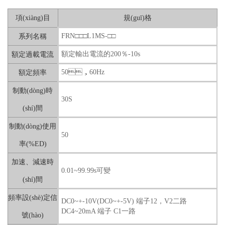
項(xiàng)目
規(guī)格
FRN□□□L1MS-□□
系列名稱
額定輸出電流的200％-10s
額定過載電流
50，60Hz
額定頻率
制動(dòng)時
30S
(shí)間
制動(dòng)使用
50
率(%ED)
加速、減速時
0.01~99.99s可變
(shí)間
頻率設(shè)定信
DC0~+-10V(DC0~+-5V) 端子12，V2二路
DC4~20mA 端子 C1一路
號(hào)