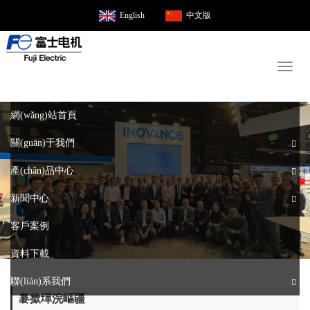
English
中文版
Toggl
naviga
網(wǎng)站首頁
關(guān)于我們
產(chǎn)品中心
新聞中心
客戶案例
資料下載
聯(lián)系我們
褰撳墠浣嶇疆