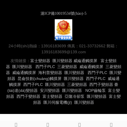
滬ICP備10019534號(hào)-5
24小時(shí)熱線：13916183699 傳真：021-33732662 郵箱：
13916183699@139.com
友情鏈接：
富士變頻器
匯川變頻器
威綸通觸摸屏
富士變頻
器
匯川變頻器
西門子PLC
三菱變頻器
威綸通觸摸屏
三菱變頻
器
威綸通觸摸屏
海利普變頻器
匯川變頻器
西門子PLC
匯川變
頻器
昆侖技創(chuàng)觸摸屏
匯川變頻器
西門子PLC
威綸通
觸摸屏
西門子PLC
匯川變頻器
三菱變頻器
西門子變頻器
臺
(tái)達(dá)變頻器
安川變頻器
匯川變頻器
NOP齒輪泵
富士變
頻器
西門子變頻器
富士變頻器
亞隆冷卻泵
匯川變頻器
富士變
頻器
匯川伺服電機(jī)
匯川變頻器