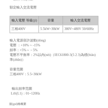
額定輸入交流電壓
輸入電壓 等級(jí)
容量
輸入交流電壓
三相400V
5.5kW~30kW
380V~480V 50/60Hz
輸入電源容許波動(dòng)
電壓 ：+10% ~ -15%
頻率：+5%～－5%
電壓不平衡率：2%以內(nèi)（IEC61800-3(5.2.3)為標(biāo)
準(zhǔn)）
容量范圍
三相400V：5.5~30kW
輸出頻率范圍
Lift(L1)：01~120Hz
規(guī)格概要