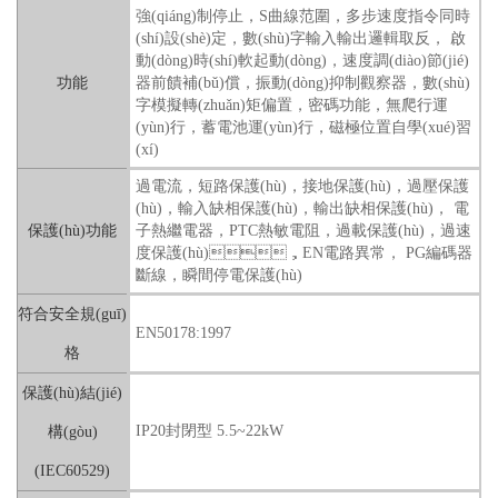
強(qiáng)制停止，S曲線范圍，多步速度指令同時
(shí)設(shè)定，數(shù)字輸入輸出邏輯取反， 啟
動(dòng)時(shí)軟起動(dòng)，速度調(diào)節(jié)
功能
器前饋補(bǔ)償，振動(dòng)抑制觀察器，數(shù)
字模擬轉(zhuǎn)矩偏置，密碼功能，無爬行運
(yùn)行，蓄電池運(yùn)行，磁極位置自學(xué)習
(xí)
過電流，短路保護(hù)，接地保護(hù)，過壓保護
(hù)，輸入缺相保護(hù)，輸出缺相保護(hù)， 電
保護(hù)功能
子熱繼電器，PTC熱敏電阻，過載保護(hù)，過速
度保護(hù)，EN電路異常， PG編碼器
斷線，瞬間停電保護(hù)
符合安全規(guī)
EN50178:1997
格
保護(hù)結(jié)
IP20封閉型 5.5~22kW
構(gòu)
(IEC60529)